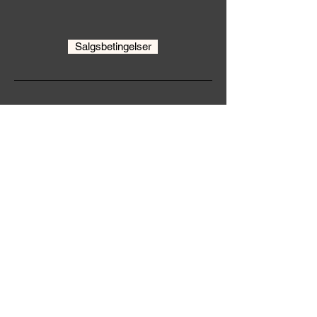
Salgsbetingelser
Familyhouse.no
Organisasjonsnummer:
920236731
KONTAKT OSS