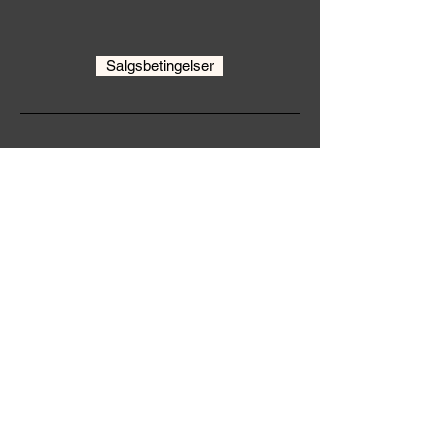
Salgsbetingelser
Familyhouse.no
Organisasjonsnummer:
920236731
KONTAKT OSS
Klær
Klær